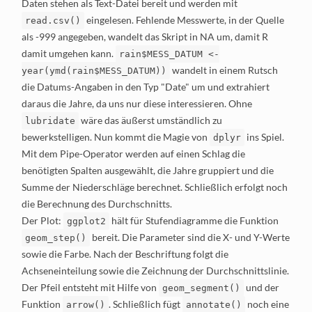
Daten stehen als Text-Datei bereit und werden mit
eingelesen. Fehlende Messwerte, in der Quelle
read.csv()
als -999 angegeben, wandelt das Skript in NA um, damit R
damit umgehen kann.
rain$MESS_DATUM <-
wandelt in einem Rutsch
year(ymd(rain$MESS_DATUM))
die Datums-Angaben in den Typ "Date" um und extrahiert
daraus die Jahre, da uns nur diese interessieren. Ohne
wäre das äußerst umständlich zu
lubridate
bewerkstelligen. Nun kommt die Magie von
ins Spiel.
dplyr
Mit dem Pipe-Operator werden auf einen Schlag die
benötigten Spalten ausgewählt, die Jahre gruppiert und die
Summe der Niederschläge berechnet. Schließlich erfolgt noch
die Berechnung des Durchschnitts.
Der Plot:
hält für Stufendiagramme die Funktion
ggplot2
bereit. Die Parameter sind die X- und Y-Werte
geom_step()
sowie die Farbe. Nach der Beschriftung folgt die
Achseneinteilung sowie die Zeichnung der Durchschnittslinie.
Der Pfeil entsteht mit Hilfe von
und der
geom_segment()
Funktion
. Schließlich fügt
noch eine
arrow()
annotate()