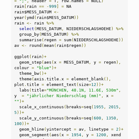
=
";"
,
 header 
=
 T
,
 row
.
names 
=
 NULL
)
rain
[
rain 
==
-
999
]
=
 NA

rain$MESS_DATUM 
<-
year
(
ymd
(
rain$MESS_DATUM
))
rain 
<-
 rain 
%>%
select
(
MESS_DATUM
,
 NIEDERSCHLAGSHOEHE
)
%>%
  group_by
(
MESS_DATUM
)
%>%
  summarise
(
regen 
=
 sum
(
NIEDERSCHLAGSHOEHE
))
av 
<-
 round
(
mean
(
rain$regen
))
ggplot
(
rain
)+
  geom_step
(
aes
(
x 
=
 MESS_DATUM
,
 y 
=
 regen
),
colour 
=
"blue"
)+
  theme_bw
()+
  theme
(
axis
.
title
.
x 
=
 element_blank
(),
plot
.
title 
=
 element_text
(
size
=
12
))+
  labs
(
title
=
"MÜNCHEN, 48.1N, 11.6E, 530m"
,
y  
=
"jährlicher Niederschlag (mm)"
,
 x 
=
""
)+
  scale_x_continuous
(
breaks
=
seq
(
1955
,
2015
,
5
))+
  scale_y_continuous
(
breaks
=
seq
(
600
,
1350
,
100
))+
  geom_hline
(
yintercept 
=
 av
,
 linetype 
=
2
)+
  geom_segment
(
aes
(
x 
=
1954
,
 y 
=
1200
,
 xend 