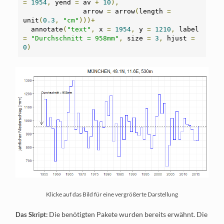
=
1954
,
 yend 
=
 av 
+
10
),
               arrow 
=
 arrow
(
length 
=
unit
(
0.3
,
"cm"
)))+
  annotate
(
"text"
,
 x 
=
1954
,
 y 
=
1210
,
 label 
=
"Durchschnitt = 958mm"
,
 size 
=
3
,
 hjust 
=
0
)
Klicke auf das Bild für eine vergrößerte Darstellung
Die benötigten Pakete wurden bereits erwähnt. Die
Das Skript: