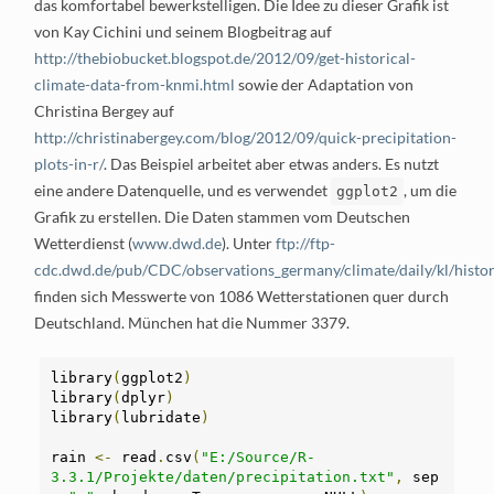
das komfortabel bewerkstelligen. Die Idee zu dieser Grafik ist
von Kay Cichini und seinem Blogbeitrag auf
http://thebiobucket.blogspot.de/2012/09/get-historical-
climate-data-from-knmi.html
sowie der Adaptation von
Christina Bergey auf
http://christinabergey.com/blog/2012/09/quick-precipitation-
plots-in-r/
. Das Beispiel arbeitet aber etwas anders. Es nutzt
eine andere Datenquelle, und es verwendet
, um die
ggplot2
Grafik zu erstellen. Die Daten stammen vom Deutschen
Wetterdienst (
www.dwd.de
). Unter
ftp://ftp-
cdc.dwd.de/pub/CDC/observations_germany/climate/daily/kl/histor
finden sich Messwerte von 1086 Wetterstationen quer durch
Deutschland. München hat die Nummer 3379.
library
(
ggplot2
)
library
(
dplyr
)
library
(
lubridate
)
rain 
<-
 read
.
csv
(
"E:/Source/R-
3.3.1/Projekte/daten/precipitation.txt"
,
 sep 