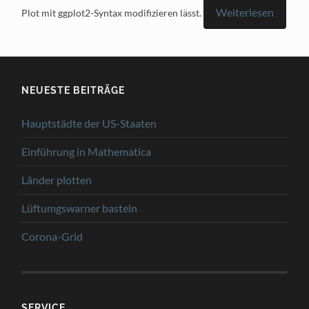
Weiterlesen
Plot mit ggplot2-Syntax modifizieren lässt.
NEUESTE BEITRÄGE
Hauptstädte der US-Staaten
Einführung in Mathematica
Länder plotten
Lüftumgswarner basteln
Corona-Grid
SERVICE