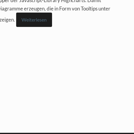
pper der Javascript-Library Highcharts. Damit
 Diagramme erzeugen, die in Form von Tooltips unter
zeigen.
Weiterlesen