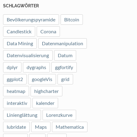
SCHLAGWÖRTER
Bevölkerungspyramide
Bitcoin
Candlestick
Corona
Data Mining
Datenmanipulation
Datenvisualisierung
Datum
dplyr
dygraphs
ggfortify
ggplot2
googleVis
grid
heatmap
highcharter
interaktiv
kalender
Linienglättung
Lorenzkurve
lubridate
Maps
Mathematica