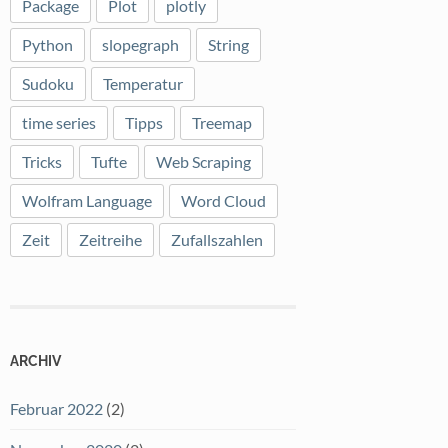
Package
Plot
plotly
Python
slopegraph
String
Sudoku
Temperatur
time series
Tipps
Treemap
Tricks
Tufte
Web Scraping
Wolfram Language
Word Cloud
Zeit
Zeitreihe
Zufallszahlen
ARCHIV
Februar 2022
(2)