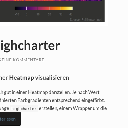
ighcharter
KEINE KOMMENTARE
iner Heatmap visualisieren
ch gut in einer Heatmap darstellen. Je nach Wert
finierten Farbgradienten entsprechend eingefärbt.
ckage
erstellen, einem Wrapper um die
highcharter
terlesen