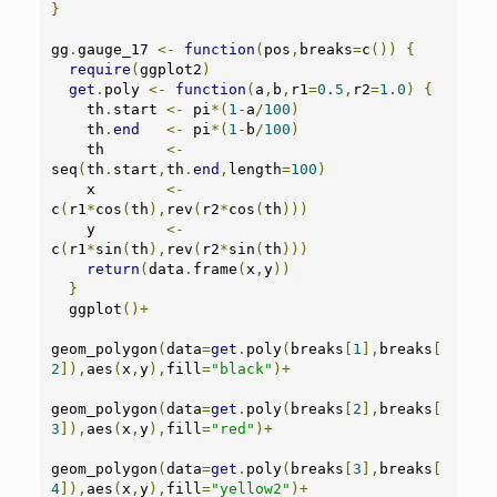
}
gg
.
gauge_17 
<-
function
(
pos
,
breaks
=
c
())
{
require
(
ggplot2
)
get
.
poly 
<-
function
(
a
,
b
,
r1
=
0.5
,
r2
=
1.0
)
{
    th
.
start 
<-
 pi
*(
1
-
a
/
100
)
    th
.
end
<-
 pi
*(
1
-
b
/
100
)
    th       
<-
seq
(
th
.
start
,
th
.
end
,
length
=
100
)
    x        
<-
c
(
r1
*
cos
(
th
),
rev
(
r2
*
cos
(
th
)))
    y        
<-
c
(
r1
*
sin
(
th
),
rev
(
r2
*
sin
(
th
)))
return
(
data
.
frame
(
x
,
y
))
}
  ggplot
()+
geom_polygon
(
data
=
get
.
poly
(
breaks
[
1
],
breaks
[
2
]),
aes
(
x
,
y
),
fill
=
"black"
)+
geom_polygon
(
data
=
get
.
poly
(
breaks
[
2
],
breaks
[
3
]),
aes
(
x
,
y
),
fill
=
"red"
)+
geom_polygon
(
data
=
get
.
poly
(
breaks
[
3
],
breaks
[
4
]),
aes
(
x
,
y
),
fill
=
"yellow2"
)+