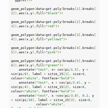
  ggplot
()+
geom_polygon
(
data
=
get
.
poly
(
breaks
[
1
],
breaks
[
2
]),
aes
(
x
,
y
),
fill
=
"black"
)+
geom_polygon
(
data
=
get
.
poly
(
breaks
[
2
],
breaks
[
3
]),
aes
(
x
,
y
),
fill
=
"red"
)+
geom_polygon
(
data
=
get
.
poly
(
breaks
[
3
],
breaks
[
4
]),
aes
(
x
,
y
),
fill
=
"yellow2"
)+
geom_polygon
(
data
=
get
.
poly
(
breaks
[
4
],
breaks
[
5
]),
aes
(
x
,
y
),
fill
=
"pink"
)+
geom_polygon
(
data
=
get
.
poly
(
breaks
[
5
],
breaks
[
6
]),
aes
(
x
,
y
),
fill
=
"green"
)+
    annotate
(
"text"
,
 x
=
 cos
(
pi
/
1.5
),
 y 
=
sin
(
pi
/
6
),
 label 
=
 sitze_15
[
1
],
 size
=
8
,
colour
=
"white"
,
 fontface
=
"bold"
)+
    annotate
(
"text"
,
 x 
=
 cos
(
pi
/
2.4
),
 y 
=
sin
(
pi
/
4
),
 label 
=
 sitze_15
[
2
],
 size
=
8
,
colour
=
"white"
,
 fontface
=
"bold"
)+
    annotate
(
"text"
,
 x 
=
cos
(
pi
/
3.8
),
0.2
,
 y 
=
 sin
(
pi
/
10
),
 label 
=
 sitze_15
[
3
],
 size
=
8
,
             colour
=
"white"
,