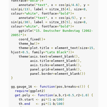
fontface
=
"bold"
)+
    annotate
(
"text"
,
 x 
=
 cos
(
pi
/
4.6
),
 y 
=
sin
(
pi
/
13
),
 label 
=
 sitze_15
[
4
],
 size
=
8
,
colour
=
"white"
,
 fontface
=
"bold"
)+
    annotate
(
"text"
,
 x 
=
 cos
(
pi
/
5
),
 y 
=
sin
(
pi
/
30
),
 label 
=
 sitze_15
[
5
],
 size
=
8
,
colour
=
"white"
,
 fontface
=
"bold"
)+
    ggtitle
(
"15. Deutscher Bundestag (2002-
2005)"
)+
    coord_fixed
()+
    theme_bw
()+
    theme
(
plot
.
title 
=
 element_text
(
size
=
15
,
hjust
=
0.5
,
 family
=
"Lato Black"
))+
    theme
(
axis
.
text
=
element_blank
(),
          axis
.
title
=
element_blank
(),
          axis
.
ticks
=
element_blank
(),
          panel
.
grid
=
element_blank
(),
          panel
.
border
=
element_blank
())
}
gg
.
gauge_16 
<-
function
(
pos
,
breaks
=
c
())
{
require
(
ggplot2
)
get
.
poly 
<-
function
(
a
,
b
,
r1
=
0.5
,
r2
=
1.0
)
{
    th
.
start 
<-
 pi
*(
1
-
a
/
100
)
    th
.
end
<-
 pi
*(
1
-
b
/
100
)