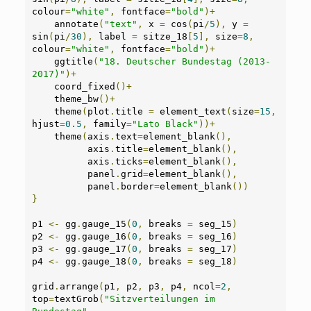
colour
=
"white"
,
 fontface
=
"bold"
)+
    annotate
(
"text"
,
 x 
=
 cos
(
pi
/
5
),
 y 
=
sin
(
pi
/
30
),
 label 
=
 sitze_18
[
5
],
 size
=
8
,
colour
=
"white"
,
 fontface
=
"bold"
)+
    ggtitle
(
"18. Deutscher Bundestag (2013-
2017)"
)+
    coord_fixed
()+
    theme_bw
()+
    theme
(
plot
.
title 
=
 element_text
(
size
=
15
,
hjust
=
0.5
,
 family
=
"Lato Black"
))+
    theme
(
axis
.
text
=
element_blank
(),
          axis
.
title
=
element_blank
(),
          axis
.
ticks
=
element_blank
(),
          panel
.
grid
=
element_blank
(),
          panel
.
border
=
element_blank
())
}
p1 
<-
 gg
.
gauge_15
(
0
,
 breaks 
=
 seg_15
)
p2 
<-
 gg
.
gauge_16
(
0
,
 breaks 
=
 seg_16
)
p3 
<-
 gg
.
gauge_17
(
0
,
 breaks 
=
 seg_17
)
p4 
<-
 gg
.
gauge_18
(
0
,
 breaks 
=
 seg_18
)
grid
.
arrange
(
p1
,
 p2
,
 p3
,
 p4
,
 ncol
=
2
,
top
=
textGrob
(
"Sitzverteilungen im 