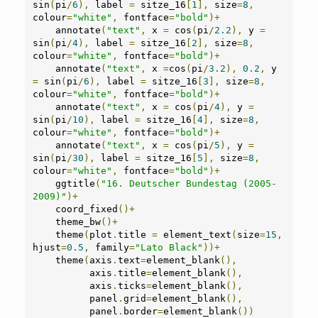
sin
(
pi
/
6
),
 label 
=
 sitze_16
[
1
],
 size
=
8
,
colour
=
"white"
,
 fontface
=
"bold"
)+
    annotate
(
"text"
,
 x 
=
 cos
(
pi
/
2.2
),
 y 
=
sin
(
pi
/
4
),
 label 
=
 sitze_16
[
2
],
 size
=
8
,
colour
=
"white"
,
 fontface
=
"bold"
)+
    annotate
(
"text"
,
 x 
=
cos
(
pi
/
3.2
),
0.2
,
 y 
=
 sin
(
pi
/
6
),
 label 
=
 sitze_16
[
3
],
 size
=
8
,
colour
=
"white"
,
 fontface
=
"bold"
)+
    annotate
(
"text"
,
 x 
=
 cos
(
pi
/
4
),
 y 
=
sin
(
pi
/
10
),
 label 
=
 sitze_16
[
4
],
 size
=
8
,
colour
=
"white"
,
 fontface
=
"bold"
)+
    annotate
(
"text"
,
 x 
=
 cos
(
pi
/
5
),
 y 
=
sin
(
pi
/
30
),
 label 
=
 sitze_16
[
5
],
 size
=
8
,
colour
=
"white"
,
 fontface
=
"bold"
)+
    ggtitle
(
"16. Deutscher Bundestag (2005-
2009)"
)+
    coord_fixed
()+
    theme_bw
()+
    theme
(
plot
.
title 
=
 element_text
(
size
=
15
,
hjust
=
0.5
,
 family
=
"Lato Black"
))+
    theme
(
axis
.
text
=
element_blank
(),
          axis
.
title
=
element_blank
(),
          axis
.
ticks
=
element_blank
(),
          panel
.
grid
=
element_blank
(),
          panel
.
border
=
element_blank
())