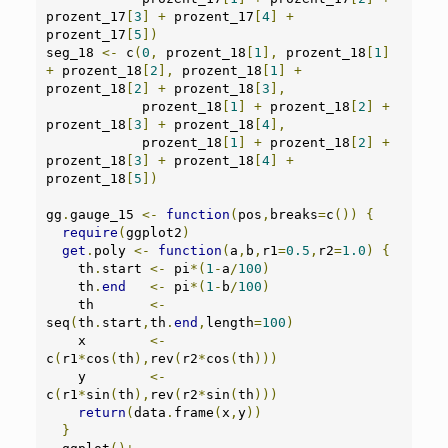
prozent_17
[
3
]
+
 prozent_17
[
4
]
+
prozent_17
[
5
])
seg_18 
<-
 c
(
0
,
 prozent_18
[
1
],
 prozent_18
[
1
]
+
 prozent_18
[
2
],
 prozent_18
[
1
]
+
prozent_18
[
2
]
+
 prozent_18
[
3
],
            prozent_18
[
1
]
+
 prozent_18
[
2
]
+
prozent_18
[
3
]
+
 prozent_18
[
4
],
            prozent_18
[
1
]
+
 prozent_18
[
2
]
+
prozent_18
[
3
]
+
 prozent_18
[
4
]
+
prozent_18
[
5
])
gg
.
gauge_15 
<-
function
(
pos
,
breaks
=
c
())
{
require
(
ggplot2
)
get
.
poly 
<-
function
(
a
,
b
,
r1
=
0.5
,
r2
=
1.0
)
{
    th
.
start 
<-
 pi
*(
1
-
a
/
100
)
    th
.
end
<-
 pi
*(
1
-
b
/
100
)
    th       
<-
seq
(
th
.
start
,
th
.
end
,
length
=
100
)
    x        
<-
c
(
r1
*
cos
(
th
),
rev
(
r2
*
cos
(
th
)))
    y        
<-
c
(
r1
*
sin
(
th
),
rev
(
r2
*
sin
(
th
)))
return
(
data
.
frame
(
x
,
y
))
}