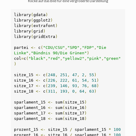
Klicke auf das Bild für eine vergrößerte Darstellung
library
(
gdata
)
library
(
ggplot2
)
library
(
extrafont
)
library
(
grid
)
library
(
gridExtra
)
partei 
<-
 c
(
"CDU/CSU"
,
"SPD"
,
"FDP"
,
"Die 
Linke"
,
"Bündnis 90/Die Grünen"
)
col
=
c
(
"black"
,
"red"
,
"yellow2"
,
"pink"
,
"green"
)
sitze_15 
<-
 c
(
248
,
251
,
47
,
2
,
55
)
sitze_16 
<-
 c
(
226
,
222
,
61
,
54
,
51
)
sitze_17 
<-
 c
(
239
,
146
,
93
,
76
,
68
)
sitze_18 
<-
 c
(
311
,
193
,
0
,
64
,
63
)
sparlament_15 
<-
 sum
(
sitze_15
)
sparlament_16 
<-
 sum
(
sitze_16
)
sparlament_17 
<-
 sum
(
sitze_17
)
sparlament_18 
<-
 sum
(
sitze_18
)
prozent_15 
<-
 sitze_15 
/
 sparlament_15 
*
100
prozent_16 
<-
 sitze_16 
/
 sparlament_16 
*
100