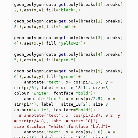
geom_polygon
(
data
=
get
.
poly
(
breaks
[
1
],
breaks
[
2
]),
aes
(
x
,
y
),
fill
=
"black"
)+
geom_polygon
(
data
=
get
.
poly
(
breaks
[
2
],
breaks
[
3
]),
aes
(
x
,
y
),
fill
=
"red"
)+
geom_polygon
(
data
=
get
.
poly
(
breaks
[
3
],
breaks
[
4
]),
aes
(
x
,
y
),
fill
=
"yellow2"
)+
geom_polygon
(
data
=
get
.
poly
(
breaks
[
4
],
breaks
[
5
]),
aes
(
x
,
y
),
fill
=
"pink"
)+
geom_polygon
(
data
=
get
.
poly
(
breaks
[
5
],
breaks
[
6
]),
aes
(
x
,
y
),
fill
=
"green"
)+
    annotate
(
"text"
,
 x
=
 cos
(
pi
/
1.5
),
 y 
=
sin
(
pi
/
6
),
 label 
=
 sitze_18
[
1
],
 size
=
8
,
colour
=
"white"
,
 fontface
=
"bold"
)+
    annotate
(
"text"
,
 x 
=
 cos
(
pi
/
2.5
),
 y 
=
sin
(
pi
/
4
),
 label 
=
 sitze_18
[
2
],
 size
=
8
,
colour
=
"white"
,
 fontface
=
"bold"
)+
# annotate("text", x =cos(pi/2.8), 0.2, y 
= sin(pi/4.8), label = sitze_18[3], 
size=8,colour="white",fontface="bold")+
    annotate
(
"text"
,
 x 
=
 cos
(
pi
/
3.8
),
 y 
=
sin
(
pi
/
8
),
 label 
=
 sitze_18
[
4
],
 size
=
8
,