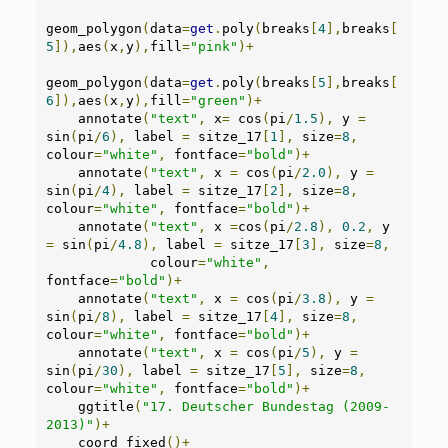
geom_polygon
(
data
=
get
.
poly
(
breaks
[
4
],
breaks
[
5
]),
aes
(
x
,
y
),
fill
=
"pink"
)+
geom_polygon
(
data
=
get
.
poly
(
breaks
[
5
],
breaks
[
6
]),
aes
(
x
,
y
),
fill
=
"green"
)+
    annotate
(
"text"
,
 x
=
 cos
(
pi
/
1.5
),
 y 
=
sin
(
pi
/
6
),
 label 
=
 sitze_17
[
1
],
 size
=
8
,
colour
=
"white"
,
 fontface
=
"bold"
)+
    annotate
(
"text"
,
 x 
=
 cos
(
pi
/
2.0
),
 y 
=
sin
(
pi
/
4
),
 label 
=
 sitze_17
[
2
],
 size
=
8
,
colour
=
"white"
,
 fontface
=
"bold"
)+
    annotate
(
"text"
,
 x 
=
cos
(
pi
/
2.8
),
0.2
,
 y 
=
 sin
(
pi
/
4.8
),
 label 
=
 sitze_17
[
3
],
 size
=
8
,
             colour
=
"white"
,
fontface
=
"bold"
)+
    annotate
(
"text"
,
 x 
=
 cos
(
pi
/
3.8
),
 y 
=
sin
(
pi
/
8
),
 label 
=
 sitze_17
[
4
],
 size
=
8
,
colour
=
"white"
,
 fontface
=
"bold"
)+
    annotate
(
"text"
,
 x 
=
 cos
(
pi
/
5
),
 y 
=
sin
(
pi
/
30
),
 label 
=
 sitze_17
[
5
],
 size
=
8
,
colour
=
"white"
,
 fontface
=
"bold"
)+
    ggtitle
(
"17. Deutscher Bundestag (2009-
2013)"
)+
    coord_fixed
()+