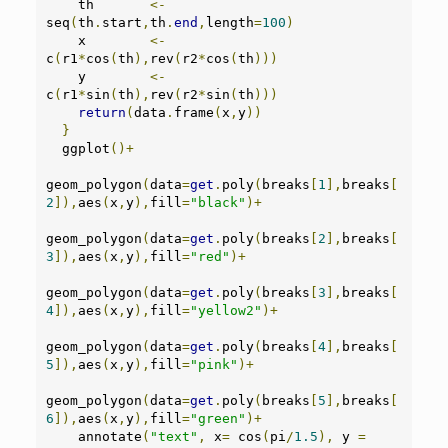
    th       
<-
seq
(
th
.
start
,
th
.
end
,
length
=
100
)
    x        
<-
c
(
r1
*
cos
(
th
),
rev
(
r2
*
cos
(
th
)))
    y        
<-
c
(
r1
*
sin
(
th
),
rev
(
r2
*
sin
(
th
)))
return
(
data
.
frame
(
x
,
y
))
}
  ggplot
()+
geom_polygon
(
data
=
get
.
poly
(
breaks
[
1
],
breaks
[
2
]),
aes
(
x
,
y
),
fill
=
"black"
)+
geom_polygon
(
data
=
get
.
poly
(
breaks
[
2
],
breaks
[
3
]),
aes
(
x
,
y
),
fill
=
"red"
)+
geom_polygon
(
data
=
get
.
poly
(
breaks
[
3
],
breaks
[
4
]),
aes
(
x
,
y
),
fill
=
"yellow2"
)+
geom_polygon
(
data
=
get
.
poly
(
breaks
[
4
],
breaks
[
5
]),
aes
(
x
,
y
),
fill
=
"pink"
)+
geom_polygon
(
data
=
get
.
poly
(
breaks
[
5
],
breaks
[
6
]),
aes
(
x
,
y
),
fill
=
"green"
)+
    annotate
(
"text"
,
 x
=
 cos
(
pi
/
1.5
),
 y 
=