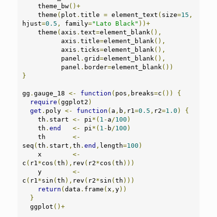
    theme_bw
()+
    theme
(
plot
.
title 
=
 element_text
(
size
=
15
,
hjust
=
0.5
,
 family
=
"Lato Black"
))+
    theme
(
axis
.
text
=
element_blank
(),
          axis
.
title
=
element_blank
(),
          axis
.
ticks
=
element_blank
(),
          panel
.
grid
=
element_blank
(),
          panel
.
border
=
element_blank
())
}
gg
.
gauge_18 
<-
function
(
pos
,
breaks
=
c
())
{
require
(
ggplot2
)
get
.
poly 
<-
function
(
a
,
b
,
r1
=
0.5
,
r2
=
1.0
)
{
    th
.
start 
<-
 pi
*(
1
-
a
/
100
)
    th
.
end
<-
 pi
*(
1
-
b
/
100
)
    th       
<-
seq
(
th
.
start
,
th
.
end
,
length
=
100
)
    x        
<-
c
(
r1
*
cos
(
th
),
rev
(
r2
*
cos
(
th
)))
    y        
<-
c
(
r1
*
sin
(
th
),
rev
(
r2
*
sin
(
th
)))
return
(
data
.
frame
(
x
,
y
))
}
  ggplot
()+