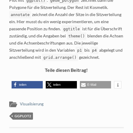
Plot mit
.
zeichnet dann die
ggplot()
geom_polygon
Polygone für die Sitzverteilung. Der Rest ist Kosmetik.
zeichnet die Anzahl der Sitze in die Sitzverteilung
annotate
ein. Hier musst du ein wenig experimentieren, um eine
passende Position zu finden.
ist für die Überschrift
ggtitle
zuständig, und die Angaben bei
blenden die Achsen
theme()
und die Achsenbeschriftungen aus. Die jeweilige
Sitzverteilung wird in den Variablen
bis
abgelegt und
p1
p4
anschließend mit
gezeichnet.
grid.arrange()
Teile diesen Beitrag!
teilen
teilen
E-Mail
Visualisierung
GGPLOT2