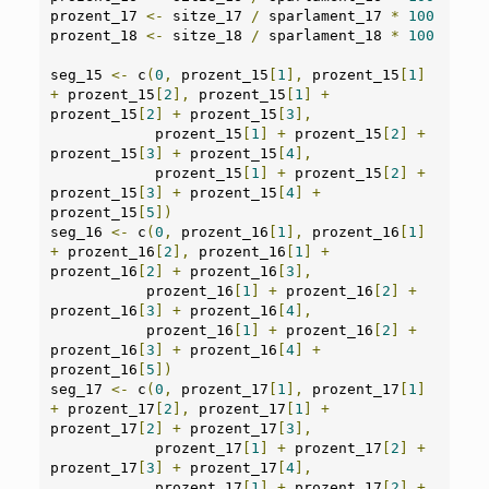
prozent_17 
<-
 sitze_17 
/
 sparlament_17 
*
100
prozent_18 
<-
 sitze_18 
/
 sparlament_18 
*
100
seg_15 
<-
 c
(
0
,
 prozent_15
[
1
],
 prozent_15
[
1
]
+
 prozent_15
[
2
],
 prozent_15
[
1
]
+
prozent_15
[
2
]
+
 prozent_15
[
3
],
            prozent_15
[
1
]
+
 prozent_15
[
2
]
+
prozent_15
[
3
]
+
 prozent_15
[
4
],
            prozent_15
[
1
]
+
 prozent_15
[
2
]
+
prozent_15
[
3
]
+
 prozent_15
[
4
]
+
prozent_15
[
5
])
seg_16 
<-
 c
(
0
,
 prozent_16
[
1
],
 prozent_16
[
1
]
+
 prozent_16
[
2
],
 prozent_16
[
1
]
+
prozent_16
[
2
]
+
 prozent_16
[
3
],
           prozent_16
[
1
]
+
 prozent_16
[
2
]
+
prozent_16
[
3
]
+
 prozent_16
[
4
],
           prozent_16
[
1
]
+
 prozent_16
[
2
]
+
prozent_16
[
3
]
+
 prozent_16
[
4
]
+
prozent_16
[
5
])
seg_17 
<-
 c
(
0
,
 prozent_17
[
1
],
 prozent_17
[
1
]
+
 prozent_17
[
2
],
 prozent_17
[
1
]
+
prozent_17
[
2
]
+
 prozent_17
[
3
],
            prozent_17
[
1
]
+
 prozent_17
[
2
]
+
prozent_17
[
3
]
+
 prozent_17
[
4
],
            prozent_17
[
1
]
+
 prozent_17
[
2
]
+