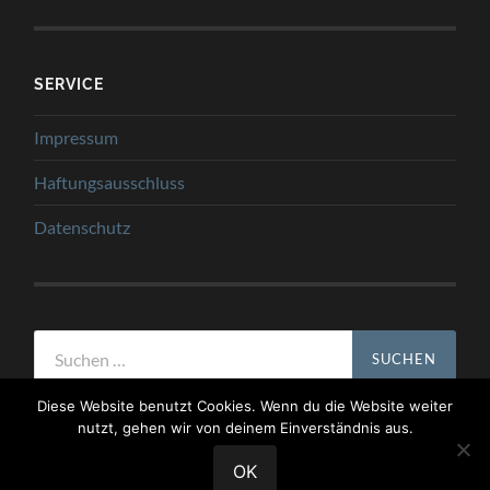
SERVICE
Impressum
Haftungsausschluss
Datenschutz
Suchen
nach:
Diese Website benutzt Cookies. Wenn du die Website weiter
nutzt, gehen wir von deinem Einverständnis aus.
OK
© 2026
YET ANOTHER R BLOG
—
HOCH ↑